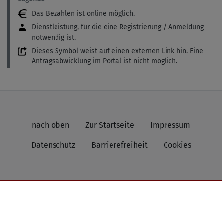
Das Bezahlen ist online möglich.
Dienstleistung, für die eine Registrierung / Anmeldung
notwendig ist.
Dieses Symbol weist auf einen externen Link hin. Eine
Antragsabwicklung im Portal ist nicht möglich.
nach oben
Zur Startseite
Impressum
Datenschutz
Barrierefreiheit
Cookies