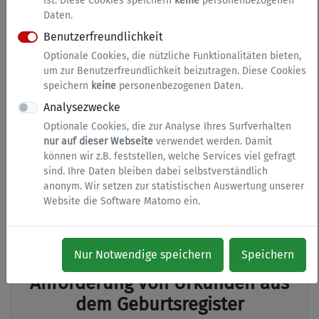
Bürgerbüro & Standesamt
ist. Diese Cookies speichern
keine
personenbezogenen
Daten.
Standesamt, Meldeangelegenheiten, Fundbüro,
Benutzerfreundlichkeit
Statusabfrage für Ausweise und Pässe,
Optionale Cookies, die nützliche Funktionalitäten bieten,
Führungszeugnis, Gewerbezentralregister...
um zur Benutzerfreundlichkeit beizutragen. Diese Cookies
speichern
keine
personenbezogenen Daten.
Analysezwecke
Optionale Cookies, die zur Analyse Ihres Surfverhalten
Anforderung von Urkunden aus
nur auf dieser Webseite
verwendet werden. Damit
dem Eheregister
können wir z.B. feststellen, welche Services viel gefragt
sind. Ihre Daten bleiben dabei selbstverständlich
Anforderung von Urkunden aus dem Eheregister
anonym. Wir setzen zur statistischen Auswertung unserer
Website die Software Matomo ein.
Zur Nutzung dieses Services ist eine Anmeldung bei
Bund ID erforderlich.
Nur Notwendige speichern
Speichern
Anforderung von Urkunden aus
dem Geburtsregister