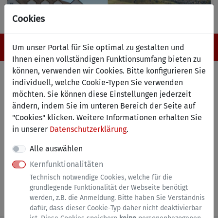
Cookies
Navigation ein-/ausblenden
Anm
Menü
Um unser Portal für Sie optimal zu gestalten und
Ihnen einen vollständigen Funktionsumfang bieten zu
können, verwenden wir Cookies. Bitte konfigurieren Sie
Anforderung von Urkunden
individuell, welche Cookie-Typen Sie verwenden
aus dem Sterberegister
möchten. Sie können diese Einstellungen jederzeit
ändern, indem Sie im unteren Bereich der Seite auf
"Cookies" klicken. Weitere Informationen erhalten Sie
Anmeldung erforderlich
in unserer
Datenschutzerklärung
.
Dieser Dienst steht ausschließlich natürlichen
Alle auswählen
Personen zur Verfügung. Bitte melden Sie sich mit
einem zentralen Nutzerkonto (
BundID
) an.
Kernfunktionalitäten
Technisch notwendige Cookies, welche für die
grundlegende Funktionalität der Webseite benötigt
Zur Anmeldung (siehe Hinweise)
werden, z.B. die Anmeldung. Bitte haben Sie Verständnis
dafür, dass dieser Cookie-Typ daher nicht deaktivierbar