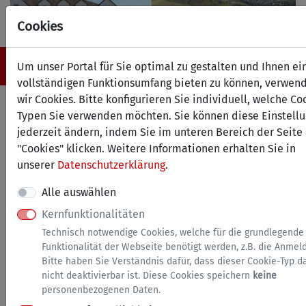
Cookies
Navigation ein-/ausblenden
Anm
Menü
Um unser Portal für Sie optimal zu gestalten und Ihnen ei
vollständigen Funktionsumfang bieten zu können, verwen
wir Cookies. Bitte konfigurieren Sie individuell, welche Co
Antrag auf Erteilung einer
Typen Sie verwenden möchten. Sie können diese Einstell
Abgeschlossenheitsbescheini
jederzeit ändern, indem Sie im unteren Bereich der Seite 
"Cookies" klicken. Weitere Informationen erhalten Sie in
gemäß § 7 Absatz 4 und § 32
unserer
Datenschutzerklärung
.
Absatz 2
Alle auswählen
Wohnungseigentumsgesetz
Kernfunktionalitäten
Technisch notwendige Cookies, welche für die grundlegende
Funktionalität der Webseite benötigt werden, z.B. die Anmel
Hinweise zu diesem Service
Bitte haben Sie Verständnis dafür, dass dieser Cookie-Typ d
nicht deaktivierbar ist. Diese Cookies speichern
keine
Dieses Formular können Sie nicht online
personenbezogenen Daten.
einreichen. Sie können es online ausfüllen,