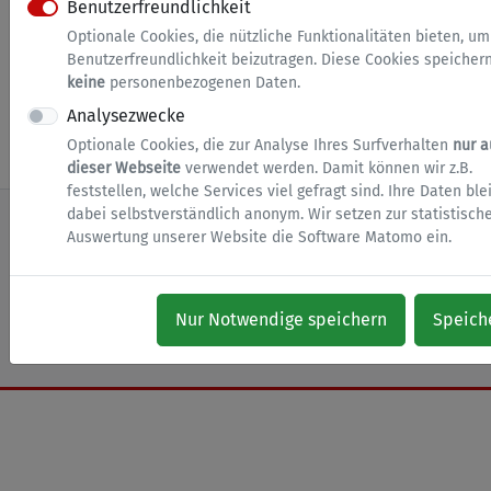
Benutzerfreundlichkeit
ausdrucken und unterschrieben in Papierform
Optionale Cookies, die nützliche Funktionalitäten bieten, um
einreichen.
Benutzerfreundlichkeit beizutragen. Diese Cookies speicher
keine
personenbezogenen Daten.
Analysezwecke
Dienst starten
Optionale Cookies, die zur Analyse Ihres Surfverhalten
nur a
dieser Webseite
verwendet werden. Damit können wir z.B.
feststellen, welche Services viel gefragt sind. Ihre Daten bl
dabei selbstverständlich anonym. Wir setzen zur statistisch
Auswertung unserer Website die Software Matomo ein.
nach oben
Zur Startseite
Impressum
Datenschutz
Barrierefreiheit
Cookies
Nur Notwendige speichern
Speich